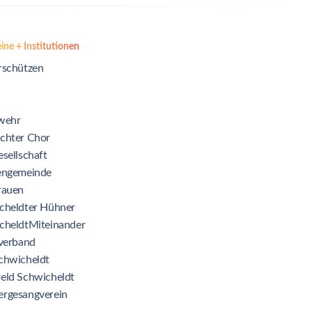
ine + Institutionen
rschützen
wehr
chter Chor
sellschaft
engemeinde
rauen
cheldter Hühner
cheldtMiteinander
lverband
chwicheldt
eld Schwicheldt
rgesangverein